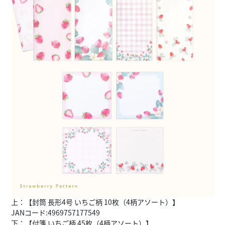
上：【封筒 長形4号 いちご柄 10枚（4柄アソート）】
JANコード:4969757177549
下：【付箋 いちご柄 45枚（4柄アソート）】