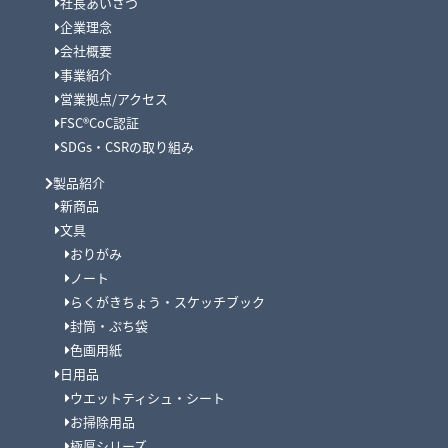
社長あいさつ
企業理念
会社概要
事業紹介
営業拠点/アクセス
FSC®CoC認証
SDGs・CSRの取り組み
製品紹介
新商品
文具
おりがみ
ノート
らくがきちょう・スケッチブック
封筒・ぷち袋
色画用紙
日用品
ウエットティシュ・シート
お掃除用品
極厚シリーズ